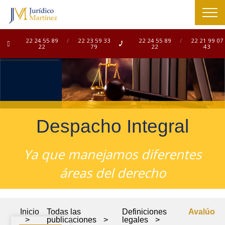
22 24 55 89
/
22 23 59 33
22 24 55 89
/
22 21 99 07
22
79
22
43
Despacho Integral
Ya que manejamos diferentes
áreas del derecho
Inicio
Todas las
Definiciones
Avalúo
>
publicaciones
>
legales
>