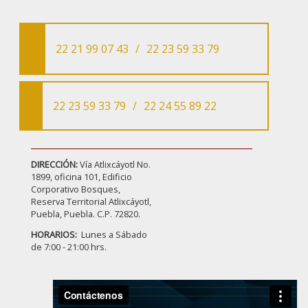
22 21 99 07 43
/
22 23 59 33 79
22 23 59 33 79
/
22 24 55 89 22
DIRECCIÓN:
Vía Atlixcáyotl No.
1899, oficina 101, Edificio
Corporativo Bosques,
Reserva Territorial Atlixcáyotl,
Puebla, Puebla. C.P. 72820.
HORARIOS:
Lunes a Sábado
de 7:00 - 21:00 hrs.