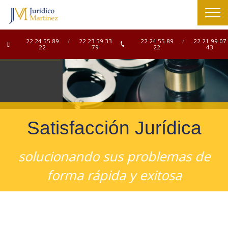
22 24 55 89
/
22 23 59 33
22 24 55 89
/
22 21 99 07
22
79
22
43
Satisfacción Jurídica
solucionando sus problemas de
forma rápida y exitosa